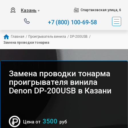
Казань
Спартаковская улица, 6
▼
+7 (800) 100-69-58
Главная
/
Проигрыватель винила
/
DP-200USB
/
Замена проводки тонарма
Замена проводки тонарма
проигрывателя винила
Denon DP-200USB в Казани
3500
Цена от
руб